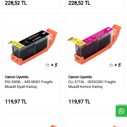
228,52
TL
228,52
TL
+ 5
+ 5
Canon Uyumlu
Canon Uyumlu
PGI-550XL - 6431B001 Fragile
CLI-571XL - 0333C001 Fragile
W
h
a
t
s
a
p
p
D
e
s
e
H
a
t
t
Muadil Siyah Kartuş
Muadil Kırmızı Kartuş
119,97
TL
119,97
TL