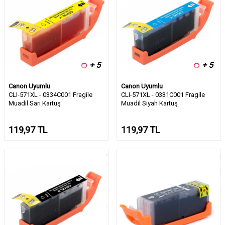
+ 5
+ 5
Canon Uyumlu
Canon Uyumlu
CLI-571XL - 0334C001 Fragile
CLI-571XL - 0331C001 Fragile
Muadil Sarı Kartuş
Muadil Siyah Kartuş
119,97
TL
119,97
TL