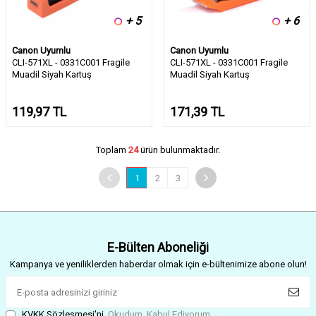
+ 5
+ 6
Canon Uyumlu
Canon Uyumlu
CLI-571XL - 0331C001 Fragile
CLI-571XL - 0331C001 Fragile
Muadil Siyah Kartuş
Muadil Siyah Kartuş
119,97
TL
171,39
TL
Toplam
24
ürün bulunmaktadır.
1
2
3
E-Bülten Aboneliği
Kampanya ve yeniliklerden haberdar olmak için e-bültenimize abone olun!
KVKK Sözleşmesi'ni
, Okudum, Kabul Ediyorum.