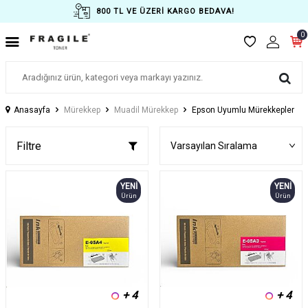
800 TL VE ÜZERİ KARGO BEDAVA!
0
Anasayfa
Mürekkep
Muadil Mürekkep
Epson Uyumlu Mürekkepler
Filtre
YENI
YENI
Ürün
Ürün
+ 4
+ 4