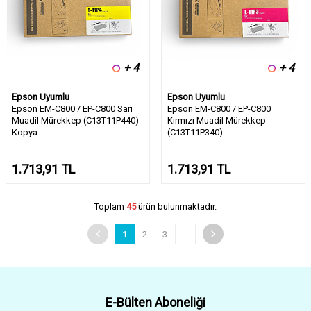
+ 4
+ 4
Epson Uyumlu
Epson Uyumlu
Epson EM-C800 / EP-C800 Sarı
Epson EM-C800 / EP-C800
Muadil Mürekkep (C13T11P440) -
Kırmızı Muadil Mürekkep
Kopya
(C13T11P340)
1.713,91
TL
1.713,91
TL
Toplam
45
ürün bulunmaktadır.
1
2
3
…
E-Bülten Aboneliği