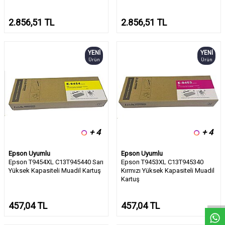
2.856,51
TL
2.856,51
TL
YENI
YENI
Ürün
Ürün
+ 4
+ 4
Epson Uyumlu
Epson Uyumlu
Epson T9454XL C13T945440 Sarı
Epson T9453XL C13T945340
Yüksek Kapasiteli Muadil Kartuş
Kırmızı Yüksek Kapasiteli Muadil
W
h
a
t
s
a
p
p
D
e
s
e
H
a
t
t
Kartuş
457,04
TL
457,04
TL