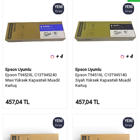
YENI
YENI
Ürün
Ürün
+ 4
+ 4
Epson Uyumlu
Epson Uyumlu
Epson T9452XL C13T945240
Epson T9451XL C13T945140
Mavi Yüksek Kapasiteli Muadil
Siyah Yüksek Kapasiteli Muadil
Kartuş
Kartuş
457,04
TL
457,04
TL
YENI
YENI
Ürün
Ürün