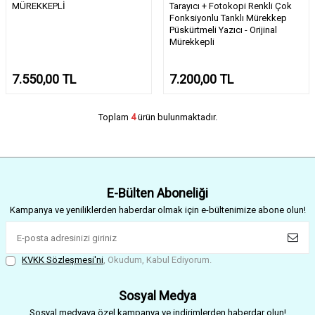
MÜREKKEPLİ
Tarayıcı + Fotokopi Renkli Çok
Fonksiyonlu Tanklı Mürekkep
Püskürtmeli Yazıcı - Orijinal
Mürekkepli
7.550,00
TL
7.200,00
TL
Toplam
4
ürün bulunmaktadır.
E-Bülten Aboneliği
Kampanya ve yeniliklerden haberdar olmak için e-bültenimize abone olun!
KVKK Sözleşmesi'ni
, Okudum, Kabul Ediyorum.
Sosyal Medya
Sosyal medyaya özel kampanya ve indirimlerden haberdar olun!