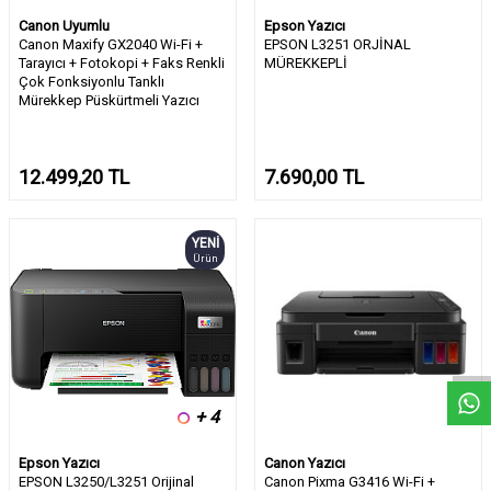
Canon Uyumlu
Epson Yazıcı
Canon Maxify GX2040 Wi-Fi +
EPSON L3251 ORJİNAL
Tarayıcı + Fotokopi + Faks Renkli
MÜREKKEPLİ
Çok Fonksiyonlu Tanklı
Mürekkep Püskürtmeli Yazıcı
12.499,20
TL
7.690,00
TL
YENI
Ürün
W
h
a
t
s
a
p
p
D
e
s
e
H
a
t
t
+ 4
Epson Yazıcı
Canon Yazıcı
EPSON L3250/L3251 Orijinal
Canon Pixma G3416 Wi-Fi +